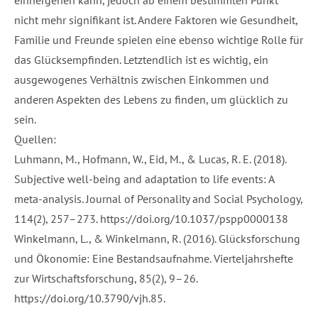
einhergehen kann, jedoch ab einem bestimmten Punkt
nicht mehr signifikant ist. Andere Faktoren wie Gesundheit,
Familie und Freunde spielen eine ebenso wichtige Rolle für
das Glücksempfinden. Letztendlich ist es wichtig, ein
ausgewogenes Verhältnis zwischen Einkommen und
anderen Aspekten des Lebens zu finden, um glücklich zu
sein.
Quellen:
Luhmann, M., Hofmann, W., Eid, M., & Lucas, R. E. (2018).
Subjective well-being and adaptation to life events: A
meta-analysis. Journal of Personality and Social Psychology,
114(2), 257–273.
https://doi.org/10.1037/pspp0000138
Winkelmann, L., & Winkelmann, R. (2016). Glücksforschung
und Ökonomie: Eine Bestandsaufnahme. Vierteljahrshefte
zur Wirtschaftsforschung, 85(2), 9–26.
https://doi.org/10.3790/vjh.85
.